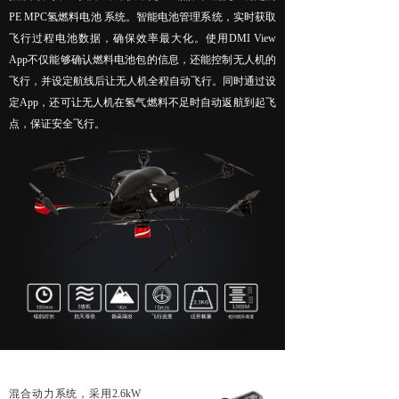
PE MPC氢燃料电池 系统。智能电池管理系统，实时获取
无人机配套吊舱
飞行过程电池数据，确保效率最大化。使用DMI View
App不仅能够确认燃料电池包的信息，还能控制无人机的
넸
航拍吊舱
飞行，并设定航线后让无人机全程自动飞行。同时通过设
넸
测绘吊舱
定App，还可让无人机在氢气燃料不足时自动返航到起飞
点，保证安全飞行。
넸
环保监测专用吊舱
넸
抛投发射吊舱
넸
声光吊舱
넸
通信视频中继吊舱
图传
넸
无线快网系列
넸
高清移动视频发射机系列
混合动力系统，采用2.6kW