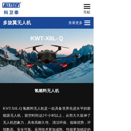
끀
首页
KWT-X6L-15
导航
无人机
KWT-X8L-25
끀
多旋翼无人机
查看更多
넸
KWT-X6L-Q
多旋翼无人机
KWT-X6L-Ｑ
넸
KWT-X6-H
复合翼无人机
넸
KWT-X6L
系留无人机平台
넸
KWT-X6M
智能无人机机场
넸
KWT-Z4M-C
无人机反制平台
氢燃料无人机
넸
KWT-Z4M-H
无人机远程指挥管控平台
KWT-X6L-Q 氢燃料无人机是一款具备世界先进水平的新
넸
无人机集群技术
能源无人机，留空时间达2个小时以上，从而大大延伸了
无人机想象力，具有高耐久性、清洁环保、低噪优势，IP
넸
地面站系统
指数高、安全可靠。采用技术更加成熟、性能更加稳定的