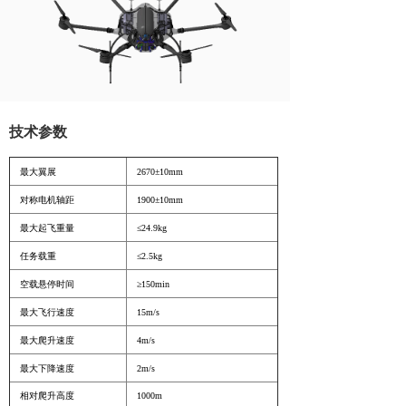
技术参数
最大翼展
2670±10mm
对称电机轴距
1900±10mm
最大起飞重量
≤24.9kg
任务载重
≤2.5kg
空载悬停时间
≥150min
最大飞行速度
15m/s
最大爬升速度
4m/s
最大下降速度
2m/s
相对爬升高度
1000m