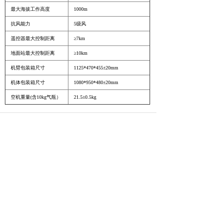
最大海拔工作高度
1000m
抗风能力
5级风
遥控器最大控制距离
≥7km
地面站最大控制距离
≥10km
机臂包装箱尺寸
1125*470*455±20mm
机体包装箱尺寸
1080*950*480±20mm
空机重量(含10kg气瓶）
21.5±0.5kg
作业视频
2019-09-17【新闻直播间】武警部队探索无人机高高原
运输投送