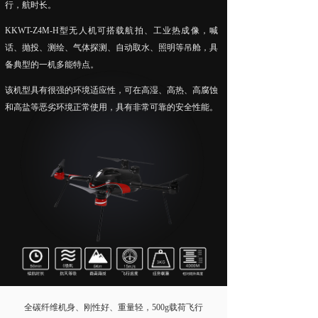
行，航时长。
无人机配套吊舱
KKWT-Z4M-H型无人机可搭载航拍、工业热成像，喊
话、抛投、测绘、气体探测、自动取水、照明等吊舱，具
넸
航拍吊舱
备典型的一机多能特点。
넸
测绘吊舱
该机型具有很强的环境适应性，可在高湿、高热、高腐蚀
和高盐等恶劣环境正常使用，具有非常可靠的安全性能。
넸
环保监测专用吊舱
넸
抛投发射吊舱
넸
声光吊舱
넸
通信视频中继吊舱
图传
넸
无线快网系列
넸
高清移动视频发射机系列
全碳纤维机身、刚性好、重量轻，500g载荷飞行