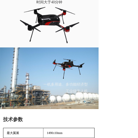
时间大于40分钟
넸
高清移动视频接收机系列
넸
系统集成系列
行业应用
넸
警用安防
넸
工业应用
넸
应急救援
一机多用途、多功能经济型
培训教育
工业级无人机
新闻中心
技术参数
服务与支持
关于我们
最大翼展
1490±10mm