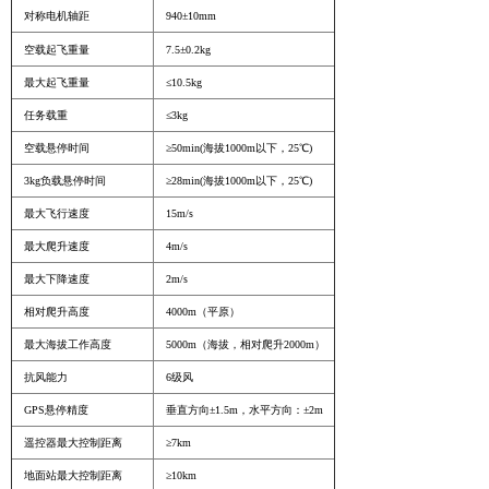
对称电机轴距
940±10mm
空载起飞重量
7.5±0.2kg
最大起飞重量
≤10.5kg
任务载重
≤3kg
空载悬停时间
≥50min(海拔1000m以下，25℃)
3kg负载悬停时间
≥28min(海拔1000m以下，25℃)
最大飞行速度
15m/s
最大爬升速度
4m/s
最大下降速度
2m/s
相对爬升高度
4000m（平原）
最大海拔工作高度
5000m（海拔，相对爬升2000m）
抗风能力
6级风
GPS悬停精度
垂直方向±1.5m，水平方向：±2m
遥控器最大控制距离
≥7km
地面站最大控制距离
≥10km