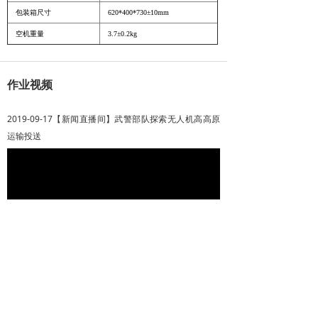
包装箱尺寸
620*400*730±10mm
空机重量
3.7±0.2kg
作业视频
2019-09-17【新闻直播间】武警部队探索无人机高高原
运输投送
Video
Player
is
loading.
Loaded
:
Progress
:
Mute
0%
0%
相关新闻