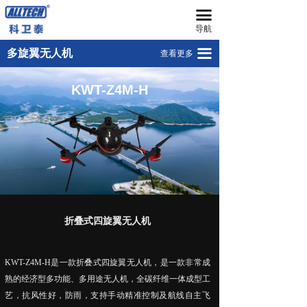
끀
首页
KWT-X6L-15
导航
无人机
KWT-X8L-25
끀
多旋翼无人机
查看更多
넸
KWT-X6L-Q
多旋翼无人机
KWT-Z4M-H
넸
KWT-X6-H
复合翼无人机
넸
KWT-X6L
系留无人机平台
넸
KWT-X6M
智能无人机机场
넸
KWT-Z4M-C
无人机反制平台
折叠式四旋翼无人机
넸
KWT-Z4M-H
无人机远程指挥管控平台
넸
无人机集群技术
KWT-Z4M-H是一款折叠式四旋翼无人机，是一款非常成
熟的经济型多功能、多用途无人机，全碳纤维一体成型工
넸
地面站系统
艺，抗风性好，防雨，支持手动精准控制及航线自主飞