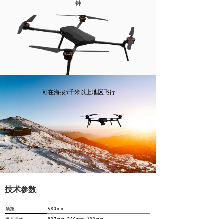
钟
넸
高清移动视频接收机系列
넸
系统集成系列
行业应用
넸
警用安防
可在海拔5千米以上地区飞行
넸
工业应用
넸
应急救援
培训教育
新闻中心
技术参数
服务与支持
580mm
轴距
关于我们
807mm
780mm
200mm