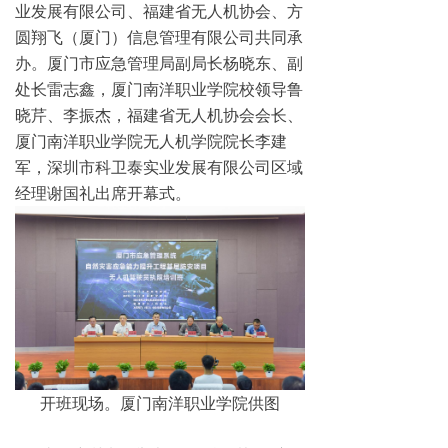
业发展有限公司、福建省无人机协会、方
无人机配套吊舱
圆翔飞（厦门）信息管理有限公司共同承
办。厦门市应急管理局副局长杨晓东、副
넸
航拍吊舱
处长雷志鑫，厦门南洋职业学院校领导鲁
晓芹、李振杰，福建省无人机协会会长、
넸
测绘吊舱
厦门南洋职业学院无人机学院院长李建
넸
环保监测专用吊舱
军，深圳市科卫泰实业发展有限公司区域
经理谢国礼出席开幕式。
넸
抛投发射吊舱
넸
声光吊舱
넸
通信视频中继吊舱
图传
넸
无线快网系列
开班现场。厦门南洋职业学院供图
넸
高清移动视频发射机系列