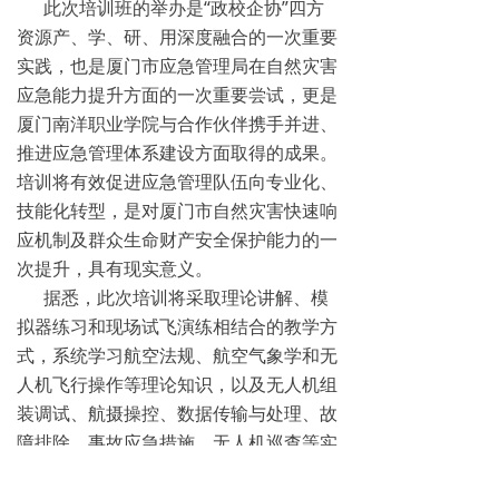
此次培训班的举办是“政校企协”四方
넸
高清移动视频接收机系列
资源产、学、研、用深度融合的一次重要
实践，也是厦门市应急管理局在自然灾害
넸
系统集成系列
应急能力提升方面的一次重要尝试，更是
厦门南洋职业学院与合作伙伴携手并进、
行业应用
推进应急管理体系建设方面取得的成果。
培训将有效促进应急管理队伍向专业化、
넸
警用安防
技能化转型，是对厦门市自然灾害快速响
넸
工业应用
应机制及群众生命财产安全保护能力的一
次提升，具有现实意义。
넸
应急救援
据悉，此次培训将采取理论讲解、模
拟器练习和现场试飞演练相结合的教学方
培训教育
式，系统学习航空法规、航空气象学和无
人机飞行操作等理论知识，以及无人机组
新闻中心
装调试、航摄操控、数据传输与处理、故
服务与支持
障排除、事故应急措施、无人机巡查等实
操培训。培训旨在进一步提升应急管理干
关于我们