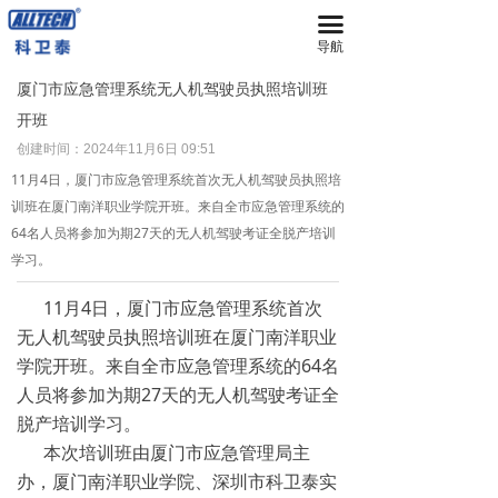
끀
首页
导航
无人机
厦门市应急管理系统无人机驾驶员执照培训班
开班
넸
多旋翼无人机
创建时间：
2024年11月6日
09:51
넸
复合翼无人机
11月4日，厦门市应急管理系统首次无人机驾驶员执照培
训班在厦门南洋职业学院开班。来自全市应急管理系统的
넸
系留无人机平台
64名人员将参加为期27天的无人机驾驶考证全脱产培训
学习。
넸
智能无人机机场
11月4日，厦门市应急管理系统首次
넸
无人机反制平台
无人机驾驶员执照培训班在厦门南洋职业
学院开班。来自全市应急管理系统的64名
넸
无人机远程指挥管控平台
人员将参加为期27天的无人机驾驶考证全
脱产培训学习。
넸
无人机集群技术
本次培训班由厦门市应急管理局主
넸
地面站系统
办，厦门南洋职业学院、深圳市科卫泰实