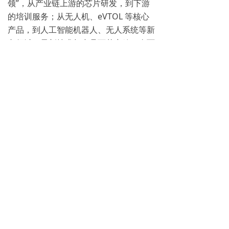
领”，从产业链上游的芯片研发，到下游
的培训服务；从无人机、eVTOL 等核心
产品，到人工智能机器人、无人系统等新
兴领域，最新技术与产品百花齐放，全面
覆盖低空智能制造、无人船等热点赛道，
勾勒出低空经济产业发展的全景图谱。
大会现场
此次展会见证许了多企业展示的先进
技术与设备，科卫泰作为参展企业受益良
多。今后我们将持续聚焦无人机技术