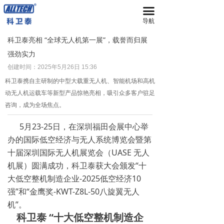
끀
首页
导航
无人机
科卫泰亮相 “全球无人机第一展”，载誉而归展
强劲实力
넸
多旋翼无人机
创建时间：
2025年5月26日
15:36
넸
复合翼无人机
科卫泰携自主研制的中型大载重无人机、智能机场和高机
动无人机运载车等新型产品惊艳亮相，吸引众多客户驻足
넸
系留无人机平台
咨询，成为全场焦点。
넸
智能无人机机场
5月23-25日，在深圳福田会展中心举
办的国际低空经济与无人系统博览会暨第
넸
无人机反制平台
十届深圳国际无人机展览会（UASE 无人
机展）圆满成功，科卫泰获大会颁发“十
넸
无人机远程指挥管控平台
大低空整机制造企业-2025低空经济10
强”和“金鹰奖-KWT-Z8L-50八旋翼无人
넸
无人机集群技术
机”。
넸
地面站系统
科卫泰 “十大低空整机制造企