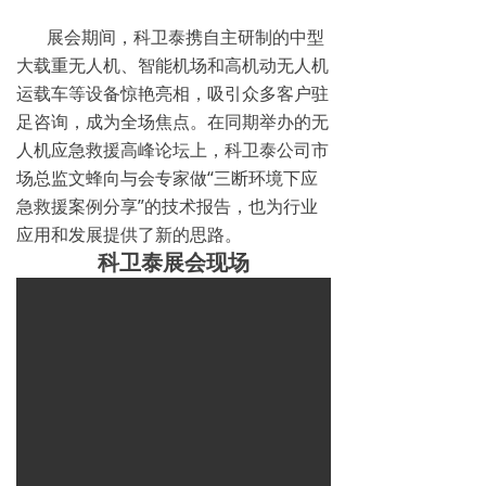
넸
高清移动视频接收机系列
展会期间，科卫泰携自主研制的中型
大载重无人机、智能机场和高机动无人机
넸
系统集成系列
运载车等设备惊艳亮相，吸引众多客户驻
足咨询，成为全场焦点。在同期举办的无
行业应用
人机应急救援高峰论坛上，科卫泰公司市
场总监文蜂向与会专家做“三断环境下应
넸
警用安防
急救援案例分享”的技术报告，也为行业
넸
工业应用
应用和发展提供了新的思路。
科卫泰展会现场
넸
应急救援
培训教育
新闻中心
服务与支持
关于我们