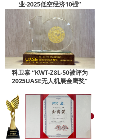
业-2025低空经济10强”
无人机配套吊舱
넸
航拍吊舱
넸
测绘吊舱
넸
环保监测专用吊舱
넸
抛投发射吊舱
科卫泰 “KWT-Z8L-50被评为
넸
声光吊舱
2025UASE无人机展金鹰奖”
넸
通信视频中继吊舱
图传
넸
无线快网系列
넸
高清移动视频发射机系列