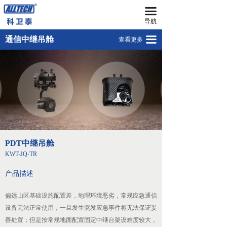
끀
首页
高清视频中继吊舱KWT-FY-GX-TR
导航
无人机
PDT中继吊舱KWT-JQ-TR
끀
通信中继吊舱
查看更多
넸
多旋翼无人机
넸
复合翼无人机
넸
系留无人机平台
넸
智能无人机机场
PDT中继吊舱
넸
无人机反制平台
KWT-JQ-TR
넸
无人机远程指挥管控平台
产品描述
넸
无人机集群技术
偏远山区基础设施配置差，地理环境恶劣，常规应急通信
设备无法正常使用，一旦发生突发应急事件将无法保证妥
넸
地面站系统
善处置；但是按常规地面配置固定中继台架设难度较大，