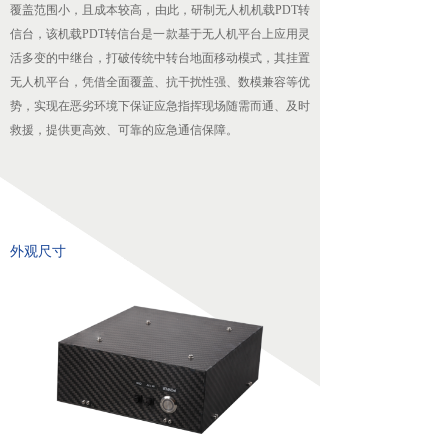
覆盖范围小，且成本较高，由此，研制无人机机载PDT转
无人机配套吊舱
信台，该机载PDT转信台是一款基于无人机平台上应用灵
活多变的中继台，打破传统中转台地面移动模式，其挂置
넸
航拍吊舱
无人机平台，凭借全面覆盖、抗干扰性强、数模兼容等优
势，实现在恶劣环境下保证应急指挥现场随需而通、及时
넸
测绘吊舱
救援，提供更高效、可靠的应急通信保障。
넸
环保监测专用吊舱
넸
抛投发射吊舱
넸
声光吊舱
外观尺寸
넸
通信视频中继吊舱
图传
넸
无线快网系列
넸
高清移动视频发射机系列