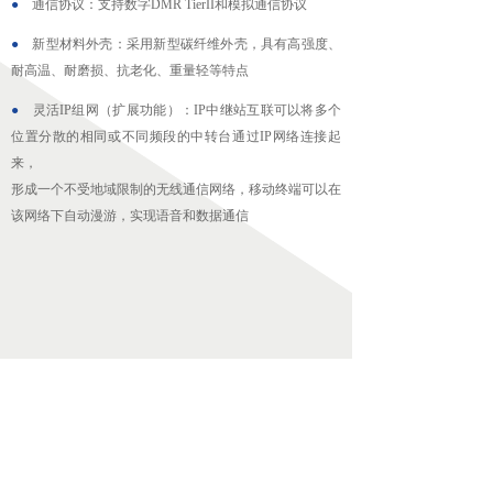
●
通信协议：支持数字DMR TierII和模拟通信协议
●
新型材料外壳：采用新型碳纤维外壳，具有高强度、
耐高温、耐磨损、抗老化、重量轻等特点
●
灵活IP组网（扩展功能）：IP中继站互联可以将多个
位置分散的相同或不同频段的中转台通过IP网络连接起
来，
形成一个不受地域限制的无线通信网络，移动终端可以在
该网络下自动漫游，实现语音和数据通信
技术参数
工作电压
直流：13.6V±15%
Tx：361~366MHz，Rx：
351~356MHz（PDT-350）