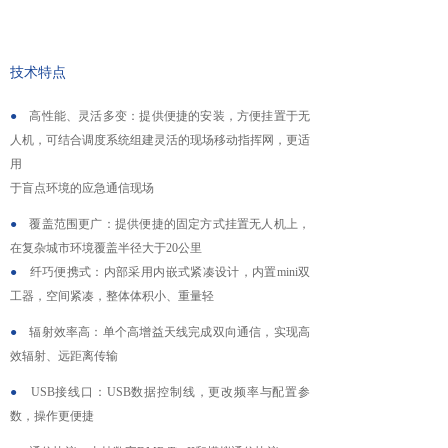
넸
高清移动视频接收机系列
넸
系统集成系列
技术特点
●
行业应用
高性能、灵活多变：提供便捷的安装，方便挂置于无
人机，可结合调度系统组建灵活的现场移动指挥网，更适
넸
警用安防
用
于盲点环境的应急通信现场
넸
工业应用
●
覆盖范围更广：提供便捷的固定方式挂置无人机上，
在复杂城市环境覆盖半径大于20公里
넸
应急救援
●
纤巧便携式：内部采用内嵌式紧凑设计，内置mini双
工器，空间紧凑，整体体积小、重量轻
培训教育
●
辐射效率高：单个高增益天线完成双向通信，实现高
新闻中心
效辐射、远距离传输
服务与支持
●
USB接线口：USB数据控制线，更改频率与配置参
数，操作更便捷
关于我们