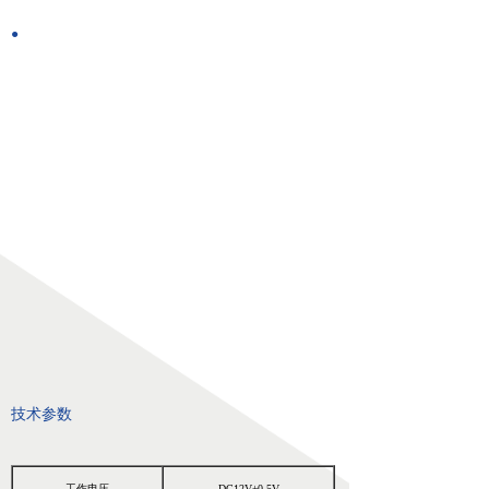
넸
高清移动视频接收机系列
●
넸
系统集成系列
行业应用
넸
警用安防
넸
工业应用
넸
应急救援
培训教育
新闻中心
技术参数
服务与支持
关于我们
工作电压
DC12V±0.5V