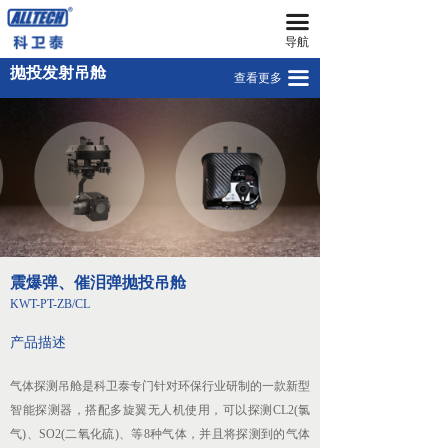
끀
首页
震爆弹/催泪弹抛投吊舱KWT-PT-ZB/CL
导航
无人机
干粉灭火弹抛投装置吊舱_3825_1206
抛投发射吊舱
끀
查看更多
넸
便携抛投吊舱KWT-PT-10KG/15KG
多旋翼无人机
넸
复合翼无人机
넸
系留无人机平台
넸
智能无人机机场
震爆弹、催泪弹抛投吊舱
넸
无人机反制平台
KWT-PT-ZB/CL
넸
无人机远程指挥管控平台
产品描述
넸
无人机集群技术
气体探测吊舱是科卫泰专门针对环保行业研制的一款新型
智能探测器，搭配多旋翼无人机使用，可以探测CL2(氯
넸
地面站系统
气)、SO2(二氧化硫)、等8种气体，并且将探测到的气体