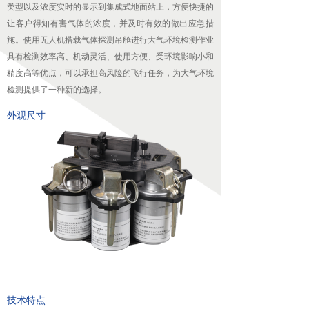
类型以及浓度实时的显示到集成式地面站上，方便快捷的
无人机配套吊舱
让客户得知有害气体的浓度，并及时有效的做出应急措
施。使用无人机搭载气体探测吊舱进行大气环境检测作业
넸
航拍吊舱
具有检测效率高、机动灵活、使用方便、受环境影响小和
精度高等优点，可以承担高风险的飞行任务，为大气环境
넸
测绘吊舱
检测提供了一种新的选择。
넸
环保监测专用吊舱
外观尺寸
넸
抛投发射吊舱
넸
声光吊舱
넸
通信视频中继吊舱
图传
넸
无线快网系列
넸
高清移动视频发射机系列
技术特点